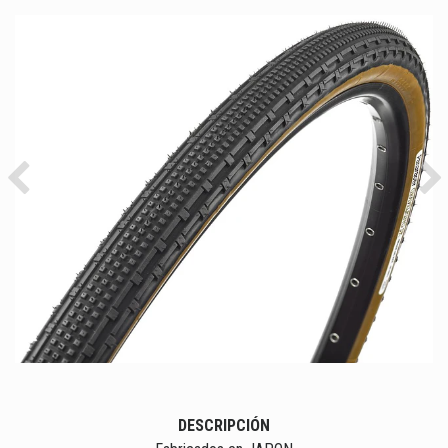
Previous
Ne
DESCRIPCIÓN