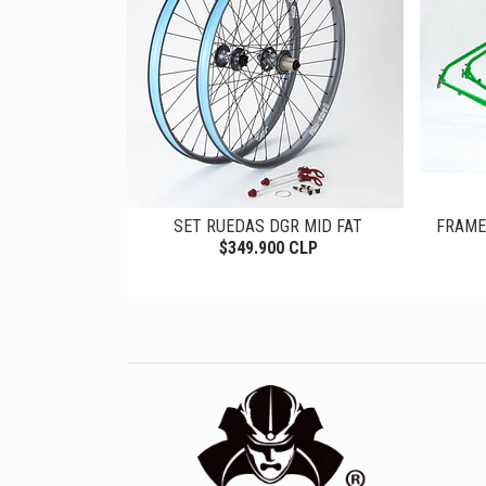
DGR DAIKYU
SET RUEDAS DGR MID FAT
FRAME
SS - 32H...
$349.900 CLP
LP