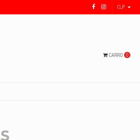
CLP
CARRO
0
S