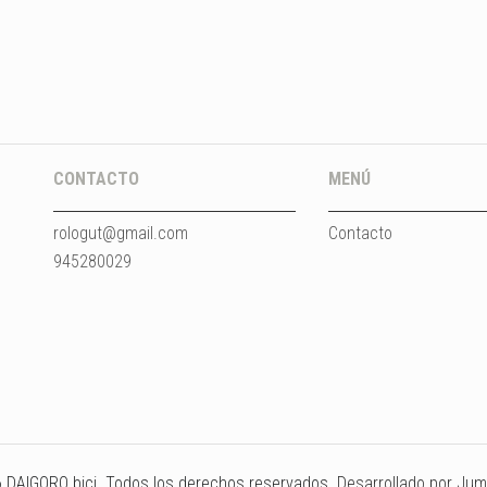
CONTACTO
MENÚ
rologut@gmail.com
Contacto
945280029
 DAIGORO bici​. Todos los derechos reservados.
Desarrollado por Jum